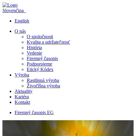
Slovenčina
English
O nás
O spoločnosti
Kvalita a udržateľnosť
História
Vedenie
Firemný časopis
Podporujeme
Etický Kódex
Výroba
Rastlinná výroba
Živočíšna výroba
Aktuality
Kariéra
Kontakt
Firemný časopis EG